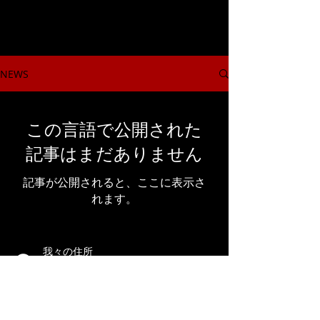
NEWS
この言語で公開された
記事はまだありません
記事が公開されると、ここに表示さ
れます。
我々の住所
5776 Lindero Canyon Road ste D-
121、Westlake Village CA 91362
電話