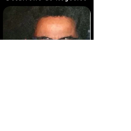
Louis-Armand Ettedgui
LOUIS-ARMAND HA ESTADO EN LA
INDUSTRIA DE TI DURANTE MÁS DE 25
AÑOS. UN EJECUTIVO DE VENTAS VERSÁTIL